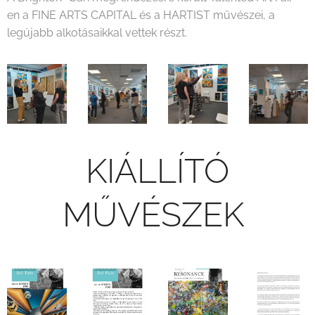
en a FINE ARTS CAPITAL és a HARTIST művészei, a
legújabb alkotásaikkal vettek részt.
KIÁLLÍTÓ
MŰVÉSZEK