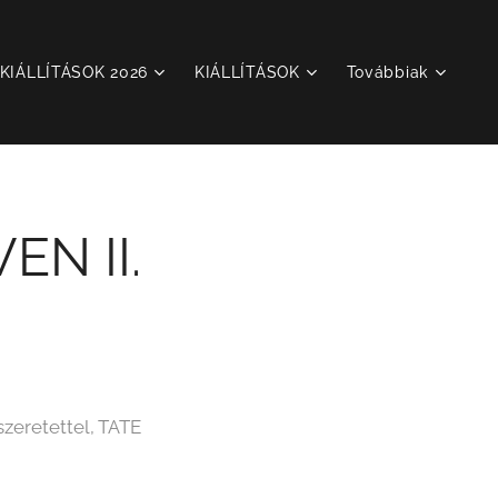
KIÁLLÍTÁSOK 2026
KIÁLLÍTÁSOK
Továbbiak
N II.
zeretettel, TATE