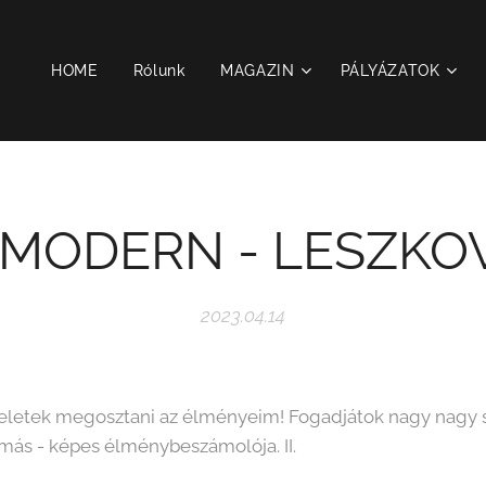
HOME
Rólunk
MAGAZIN
PÁLYÁZATOK
 MODERN - LESZKOVE
2023.04.14
veletek megosztani az élményeim! Fogadjátok nagy nagy s
ás - képes élménybeszámolója. II.