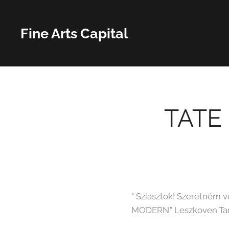
Fine Arts Capital
TATE
" Sziasztok! Szeretném 
MODERN." Leszkoven Tam