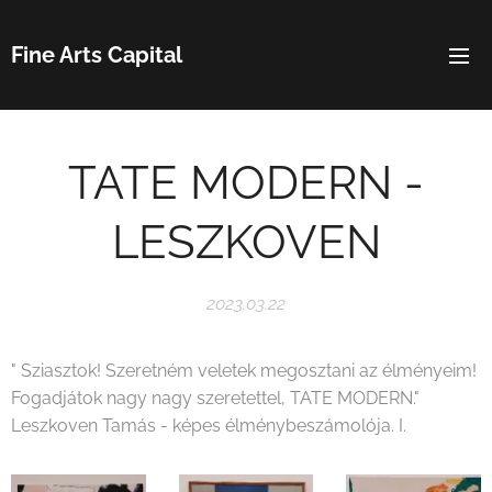
Fine Arts Capital
TATE MODERN -
LESZKOVEN
2023.03.22
" Sziasztok! Szeretném veletek megosztani az élményeim!
Fogadjátok nagy nagy szeretettel, TATE MODERN."
Leszkoven Tamás - képes élménybeszámolója. I.