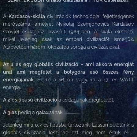
SZAKTER JUDIT önálló kiállítása a TITOK Galériában
A
Kardasov-skála
civilizációk technológiai fejlettségének
mérőszáma, amelyet Nyikolaj Szemjonovics Kardasov
szovjet csillagász javasolt 1964-ben. A skála elméleti,
mivel jelenleg csak az emberi civilizációt ismerjük.
Alapvetően három fokozatba sorolja a civilizációkat:
Az 1 es egy globális civilizáció – ami akkora energiát
ural ami megfelel a bolygóra eső összes fény
energiájának.
Ez 10 a 16.-on vagy 10 a 17. en WATT
energia.
A 2
es tipusú civilizáció
a csillagának megfelelőt,
A 3
as
pedig a galaxisának.
Jelenleg mi a 0,7 es típusba tartozunk. Lassan belőlünk is
globális civilizáció lesz, de ezt még nem értük el –