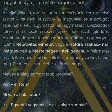
nagyjából 10 a 13. - on Watt energiát uralunk.
Az elkövetkező 100 év során van esélyünk elérni az első
szintet – ha nem pusztítjuk el magunkat és a bolygót.
Tanulnunk kell! Egymástól és egymásért. Évszázadok
telnek el és csak egészen apró lépésekkel fejlődünk.
Azonban időnként lehetőségünk van ugrani egy nagyot.
Relativitás elmélet
Holdra szállás,-
mai
Ilyen a
vagy a
világunkban a Mesterséges Intelligencia
.
A felismerés
és a felhalmozott tudás kollektív eredményként nyílvánul
meg. De még ezek mellett is eltörpül, hogy -
Melyek a világ legfontosabb kérdései?
Van – e Isten?
Mi van a halál után?
és
– Egyedül vagyunk – e az Univerzumban?