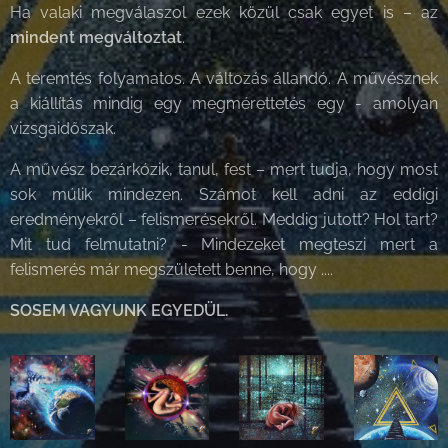
Ha valaki megválaszol ezek közül csak egyet is – az
mindent megváltoztat
.
A teremtés folyamatos. A változás állandó. A művésznek
a kiállítás mindig egy megmérettetés egy - amolyan
vizsgaidőszak.
A művész bezárkózik, tanul, fest – mert tudja, hogy most
sok múlik mindezen. Számot kell adni az eddigi
eredményekről – felismerésekről. Meddig jutott? Hol tart?
Mit tud felmutatni? - Mindezeket megteszi mert a
felismerés már megszületett benne, hogy ....
SOSEM VAGYUNK EGYEDÜL.