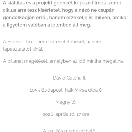
A kiállítás és a projekt gerincét képező filmes–zenei
ciklus arra tesz kísérletet, hogy a néző ne csupán
gondolkodjon erről, hanem érzékelje is: milyen, amikor
a figyelem valóban a jelenben áll meg.
A Forever Time nem történetet mesél, hanem
tapasztalatot kínál.
A pillanat megélését, amelyben az idő mintha megállna.
📍 Dávid Galéria II.
1055 Budapest, Falk Miksa utca 8.
Megnyitó:
2026. április 10. 17 óra
🗓 A kiállítás megtekinthető: