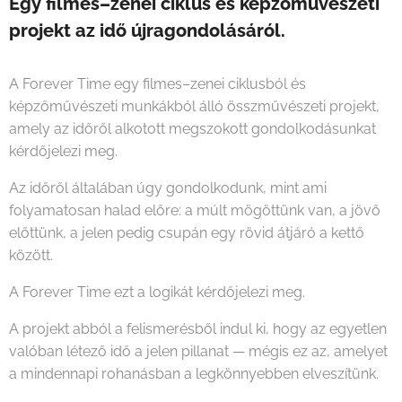
Egy filmes–zenei ciklus és képzőművészeti
projekt
az idő újragondolásáról.
A Forever Time egy filmes–zenei ciklusból és
képzőművészeti munkákból álló összművészeti projekt,
amely az időről alkotott megszokott gondolkodásunkat
kérdőjelezi meg.
Az időről általában úgy gondolkodunk, mint ami
folyamatosan halad előre: a múlt mögöttünk van, a jövő
előttünk, a jelen pedig csupán egy rövid átjáró a kettő
között.
A Forever Time ezt a logikát kérdőjelezi meg.
A projekt abból a felismerésből indul ki, hogy az egyetlen
valóban létező idő a jelen pillanat — mégis ez az, amelyet
a mindennapi rohanásban a legkönnyebben elveszítünk.