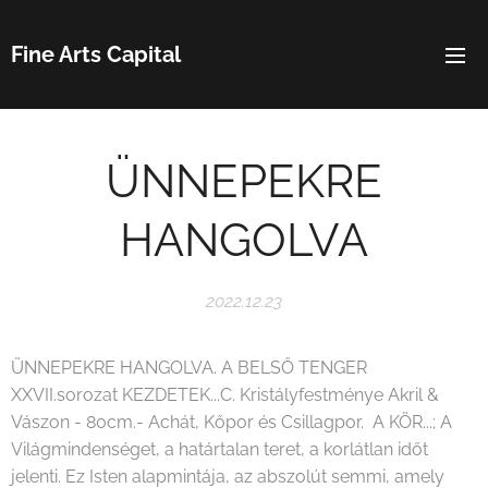
Fine Arts Capital
ÜNNEPEKRE
HANGOLVA
2022.12.23
ÜNNEPEKRE HANGOLVA. A BELSŐ TENGER
XXVII.sorozat KEZDETEK...C. Kristályfestménye Akril &
Vászon - 80cm.- Achát, Kőpor és Csillagpor. A KÖR...; A
Világmindenséget, a határtalan teret, a korlátlan időt
jelenti. Ez Isten alapmintája, az abszolút semmi, amely