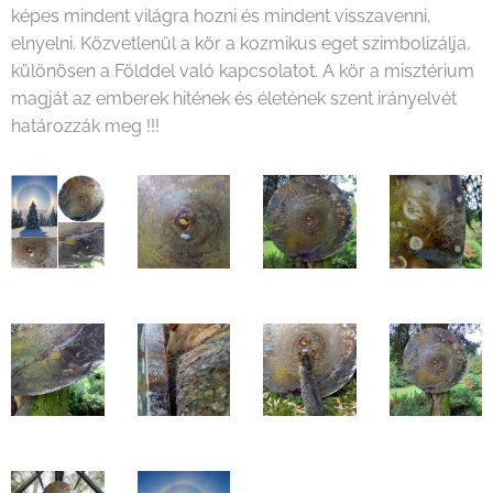
képes mindent világra hozni és mindent visszavenni,
elnyelni. Közvetlenül a kör a kozmikus eget szimbolizálja,
különösen a Földdel való kapcsolatot. A kör a misztérium
magját az emberek hitének és életének szent irányelvét
határozzák meg !!!