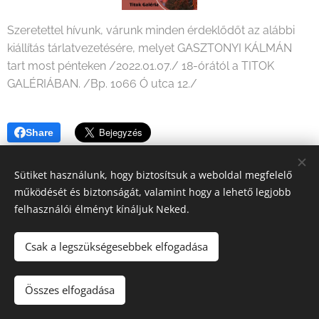
Szeretettel hívunk, várunk minden érdeklődőt az alábbi
kiállítás tárlatvezetésére, melyet GASZTONYI KÁLMÁN
tart most pénteken /2022.01.07./ 18-órától a TITOK
GALÉRIÁBAN. /Bp. 1066 Ó utca 12./
Share
Sütiket használunk, hogy biztosítsuk a weboldal megfelelő
működését és biztonságát, valamint hogy a lehető legjobb
felhasználói élményt kínáljuk Neked.
Csak a legszükségesebbek elfogadása
2026 Fine Arts Capital művészeti egyesület | Minden jog
fenntartva.
Összes elfogadása
Az oldalt a
Webnode
működteti
Sütik