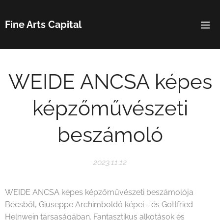
Fine Arts Capital
WEIDE ANCSA képes
képzőművészeti
beszámoló
2023.11.12
WEIDE ANCSA képes képzőművészeti beszámolója
Bécsből, Giuseppe Archimboldó képei - és Gottfried
Helnwein társaságában. Fantasztikus alkotások és