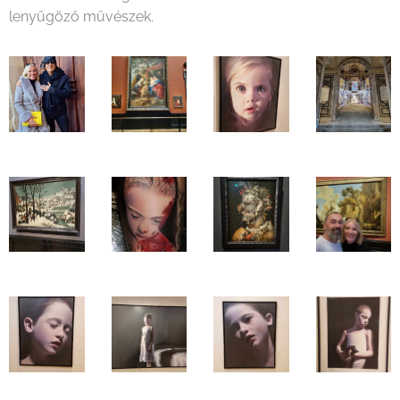
lenyűgöző művészek.