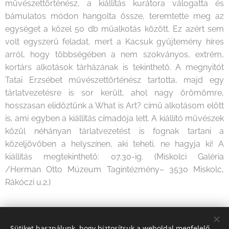
művészettörténész, a kiállítás kurátora válogatta és
bámulatos módon hangolta össze, teremtette meg az
egységet a közel 50 db műalkotás között. Ez azért sem
volt egyszerű feladat, mert a Kacsuk gyűjtemény híres
arról, hogy többségében a nem szokványos, extrém,
kortárs alkotások tárházának is tekinthető. A megnyitót
Tatai Erzsébet művészettörténész tartotta, majd egy
tárlatvezetésre is sor került, ahol nagy örömömre,
hosszasan elidőztünk a What is Art? című alkotásom előtt
is, ami egyben a kiállítás címadója lett. A kiállító művészek
közül néhányan tárlatvezetést is fognak tartani a
közeljövőben a helyszínen, aki teheti, ne hagyja ki! A
kiállítás megtekinthető: 07.30-ig. (Miskolci Galéria
/Herman Otto Múzeum Tagintézmény– 3530 Miskolc,
Rákóczi u.2.)
Share
Sütiket használunk, hogy biztosítsuk a weboldal megfelelő