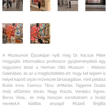
A Múzeumok Éjszakáján nyílt meg Dr. Kacsuk Péter
műgyűjtő, informatikus professzor gyűjteményéből egy
nagyszerű tárlat a Herman Ottó Múzeum - Miskolci
Galériában, és az a megtiszteltetés ért, hogy két képem is
helyet kapott olyan művészek társaságában, mint például
Bukta Imre, Csernus Tibor, drMáriás, Fajgerné Dudás
Andi, efZámbó István, Nagy Kriszta, Verebics Ágnes,
Boros Viola…. és még hosszan sorolhatnám a kiváló
neveket.A kiállítás anyagát Muladi Brigitta